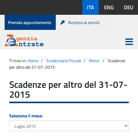
Salta
Lingue
ITA
ENG
DEU
al
disponibili:
contenuto
Menu
Prenota appuntamento
Accesso ai servizi
di
servizio
Apri
menu
Menu
Portale
princip
Agenzia
principale
Ti trovi in:
Home
Scadenzario Fiscale
Mese
Scadenze
Entrate
per altro del 31-07-2015
Scadenze per altro del 31-07-
2015
Seleziona il mese: