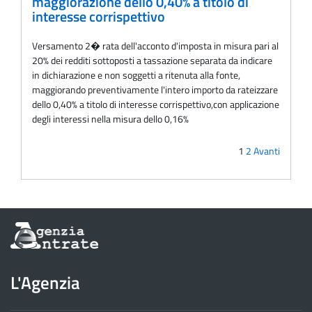
maggiorazione dello 0,40% a titolo di
interesse corrispettivo
Versamento 2� rata dell'acconto d'imposta in misura pari al
20% dei redditi sottoposti a tassazione separata da indicare
in dichiarazione e non soggetti a ritenuta alla fonte,
maggiorando preventivamente l'intero importo da rateizzare
dello 0,40% a titolo di interesse corrispettivo,con applicazione
degli interessi nella misura dello 0,16%
1
2
Avanti
Informazioni
sul
sito
dell'Agenzia
L'Agenzia
delle
Entrate