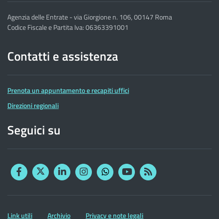
Agenzia delle Entrate - via Giorgione n. 106, 00147 Roma
Codice Fiscale e Partita Iva: 06363391001
Contatti e assistenza
Prenota un appuntamento e recapiti uffici
Direzioni regionali
Seguici su
Facebook
Twitter
Linkedin
Instagram
YouTube
RSS
Whatsapp
Altre
Link utili
Archivio
Privacy e note legali