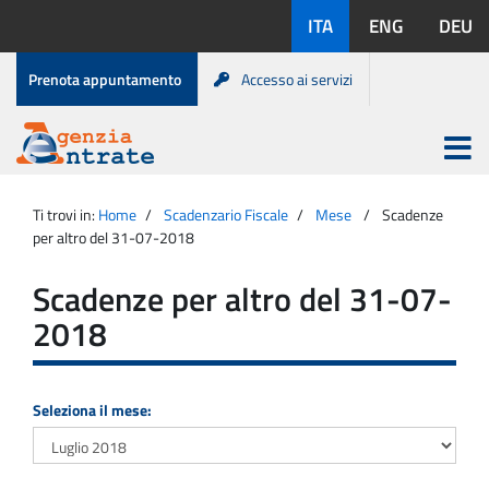
Salta
Lingue
ITA
ENG
DEU
al
disponibili:
contenuto
Menu
Prenota appuntamento
Accesso ai servizi
di
servizio
Apri
menu
Menu
Portale
princip
Agenzia
principale
Ti trovi in:
Home
Scadenzario Fiscale
Mese
Scadenze
Entrate
per altro del 31-07-2018
Scadenze per altro del 31-07-
2018
Seleziona il mese: