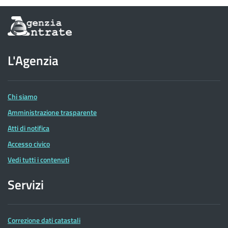
Informazioni
sul
sito
dell'Agenzia
L'Agenzia
delle
Entrate
Chi siamo
Amministrazione trasparente
Atti di notifica
Accesso civico
Vedi tutti i contenuti
Servizi
Correzione dati catastali