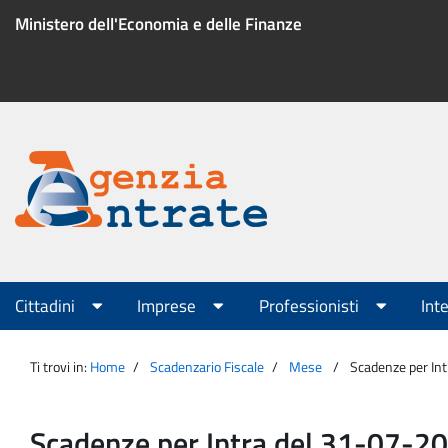
Salta
Ministero dell'Economia e delle Finanze
al
contenuto
Menu
di
servizio
Portale
Agenzia
Menu
Cittadini
Imprese
Professionisti
Int
principale
Entrate
Ti trovi in:
Home
Scadenzario Fiscale
Mese
Scadenze per In
Scadenze per Intra del 31-07-2