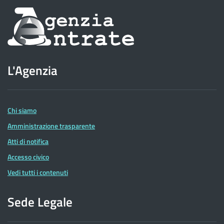
Informazioni
sul
sito
L'Agenzia
dell'Agenzia
delle
Entrate
Chi siamo
Amministrazione trasparente
Atti di notifica
Accesso civico
Vedi tutti i contenuti
Sede Legale