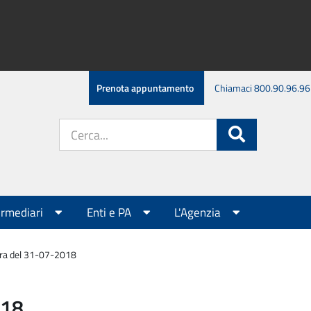
Prenota appuntamento
Chiamaci 800.90.96.96
Cerca
Cerca
nel
sito:
ermediari
Enti e PA
L'Agenzia
tra del 31-07-2018
018