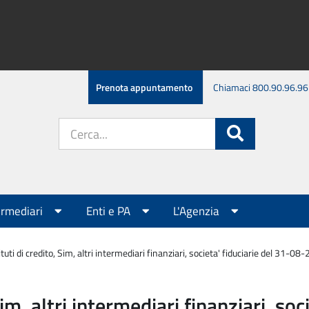
Prenota appuntamento
Chiamaci 800.90.96.96
Cerca
Cerca
nel
sito:
ermediari
Enti e PA
L'Agenzia
tuti di credito, Sim, altri intermediari finanziari, societa' fiduciarie del 31-08
Sim, altri intermediari finanziari, s