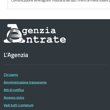
Comunicazione all'Anagrafe Tributaria dei dati, riferiti al mese solare p
Informazioni
sul
sito
L'Agenzia
dell'Agenzia
delle
Entrate
Chi siamo
Amministrazione trasparente
Atti di notifica
Accesso civico
Vedi tutti i contenuti