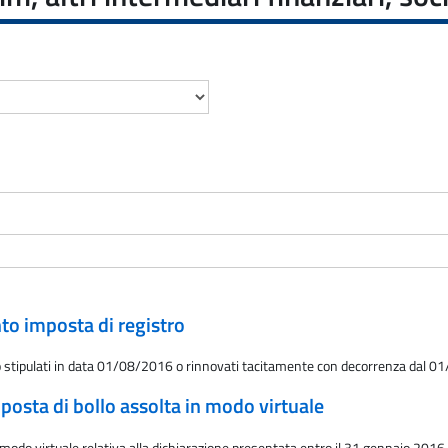
nto imposta di registro
itto stipulati in data 01/08/2016 o rinnovati tacitamente con decorrenza dal 
posta di bollo assolta in modo virtuale
modo virtuale relativa alla dichiarazione presentata entro il 31 gennaio 2016