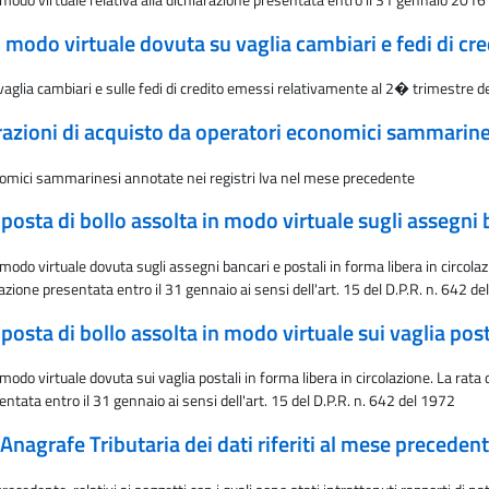
 modo virtuale dovuta su vaglia cambiari e fedi di cre
vaglia cambiari e sulle fedi di credito emessi relativamente al 2� trimestre 
azioni di acquisto da operatori economici sammarines
nomici sammarinesi annotate nei registri Iva nel mese precedente
osta di bollo assolta in modo virtuale sugli assegni b
modo virtuale dovuta sugli assegni bancari e postali in forma libera in circol
arazione presentata entro il 31 gennaio ai sensi dell'art. 15 del D.P.R. n. 642 d
osta di bollo assolta in modo virtuale sui vaglia post
odo virtuale dovuta sui vaglia postali in forma libera in circolazione. La rat
sentata entro il 31 gennaio ai sensi dell'art. 15 del D.P.R. n. 642 del 1972
Anagrafe Tributaria dei dati riferiti al mese preceden