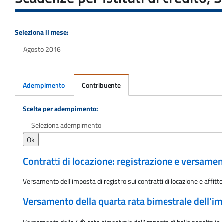
Seleziona il mese:
Adempimento
Contribuente
Adempimento
Scelta per adempimento:
Contratti di locazione: registrazione e versame
Versamento dell'imposta di registro sui contratti di locazione e aff
Versamento della quarta rata bimestrale dell'im
Versamento della 4� rata bimestrale dell'imposta di bollo assolta in 