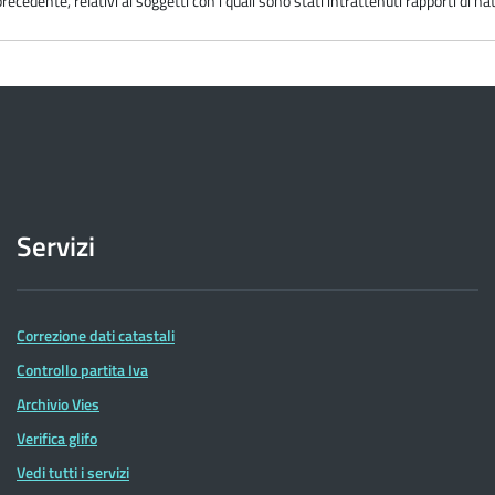
recedente, relativi ai soggetti con i quali sono stati intrattenuti rapporti di na
Servizi
Correzione dati catastali
Controllo partita Iva
Archivio Vies
Verifica glifo
Vedi tutti i servizi