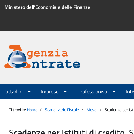
Salta
Ministero dell'Economia e delle Finanze
al
contenuto
Menu
di
servizio
Portale
Agenzia
Menu
Cittadini
Imprese
Professionisti
Int
principale
Entrate
Ti trovi in:
Home
Scadenzario Fiscale
Mese
Scadenze per Isti
Scadenze per Istituti di credito, 