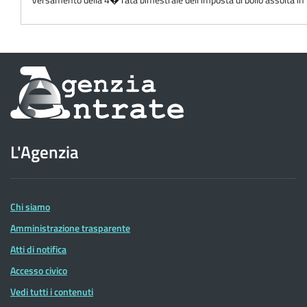
Informazioni
sul
sito
L'Agenzia
dell'Agenzia
delle
Entrate
Chi siamo
Amministrazione trasparente
Atti di notifica
Accesso civico
Vedi tutti i contenuti