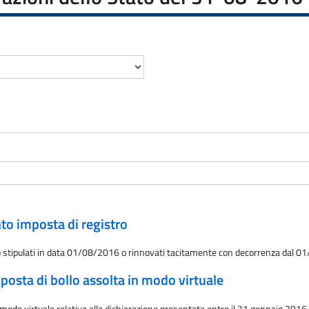
nto imposta di registro
itto stipulati in data 01/08/2016 o rinnovati tacitamente con decorrenza dal 
posta di bollo assolta in modo virtuale
modo virtuale relativa alla dichiarazione presentata entro il 31 gennaio 2016