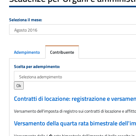
Seleziona il mese:
Adempimento
Contribuente
Adempimento
Scelta per adempimento:
Contratti di locazione: registrazione e versame
Versamento dell'imposta di registro sui contratti di locazione e aff
Versamento della quarta rata bimestrale dell'im
Versamento della 4� rata bimestrale dell'imposta di bollo assolta in 