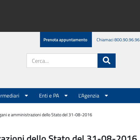
Prenota appuntamento
Chiamaci 800.90.96.96
Cerca
Cerca
nel
sito:
ermediari
Enti e PA
L'Agenzia
gani e amministrazioni dello Stato del 31-08-2016
azioni dello Stato del 31-08-2016