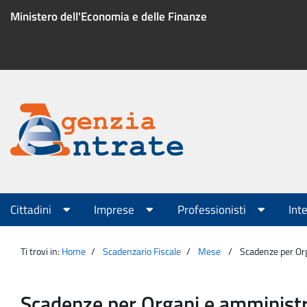
Salta
Ministero dell'Economia e delle Finanze
al
contenuto
Menu
di
servizio
Portale
Agenzia
Menu
Cittadini
Imprese
Professionisti
Int
principale
Entrate
Ti trovi in:
Home
Scadenzario Fiscale
Mese
Scadenze per Or
Scadenze per Organi e amministr