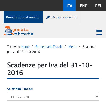
Salta
Lingue
ITA
ENG
DEU
al
disponibili:
contenuto
Menu
Prenota appuntamento
Accesso ai servizi
di
servizio
Apri
menu
Menu
Portale
princip
Agenzia
principale
Ti trovi in:
Home
Scadenzario Fiscale
Mese
Scadenze
Entrate
per Iva del 31-10-2016
Scadenze per Iva del 31-10-
2016
Seleziona il mese: