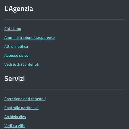
dell'Agenzia
L'Agenzia
delle
Entrate
Chi siamo
Amministrazione trasparente
Atti di notifica
Accesso civico
Vedi tutti i contenuti
Servizi
Correzione dati catastali
Controllo partita Iva
Archivio Vies
Verifica glifo