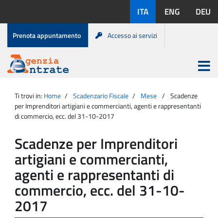
Salta
Lingue
ITA
ENG
DEU
al
disponibili:
contenuto
Menu
Prenota appuntamento
Accesso ai servizi
di
servizio
Apri
menu
Menu
Portale
princip
Agenzia
principale
Ti trovi in:
Home
Scadenzario Fiscale
Mese
Scadenze
Entrate
per Imprenditori artigiani e commercianti, agenti e rappresentanti
di commercio, ecc. del 31-10-2017
Scadenze per Imprenditori
artigiani e commercianti,
agenti e rappresentanti di
commercio, ecc. del 31-10-
2017