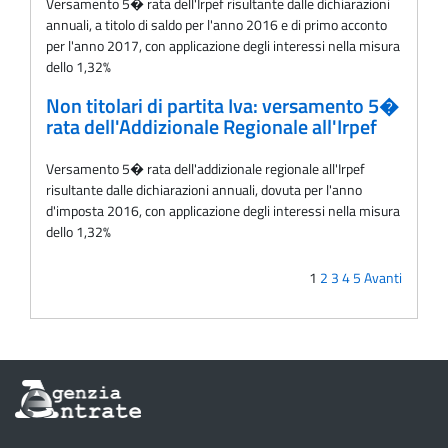
Versamento 5� rata dell'Irpef risultante dalle dichiarazioni
annuali, a titolo di saldo per l'anno 2016 e di primo acconto
per l'anno 2017, con applicazione degli interessi nella misura
dello 1,32%
Non titolari di partita Iva: versamento 5�
rata dell'Addizionale Regionale all'Irpef
Versamento 5� rata dell'addizionale regionale all'Irpef
risultante dalle dichiarazioni annuali, dovuta per l'anno
d'imposta 2016, con applicazione degli interessi nella misura
dello 1,32%
1
2
3
4
5
Avanti
Informazioni
sul
sito