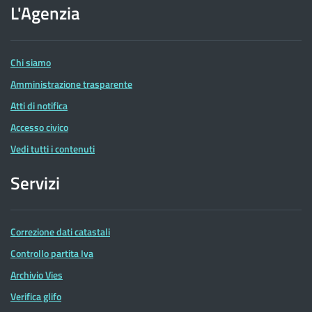
dell'Agenzia
L'Agenzia
delle
Entrate
Chi siamo
Amministrazione trasparente
Atti di notifica
Accesso civico
Vedi tutti i contenuti
Servizi
Correzione dati catastali
Controllo partita Iva
Archivio Vies
Verifica glifo