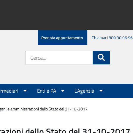
Prenota appuntamento
Chiamaci 800.90.96.96
Cerca
Cerca
nel
sito:
ermediari
Enti e PA
L'Agenzia
gani e amministrazioni dello Stato del 31-10-2017
azioni dello Stato del 31-10-2017