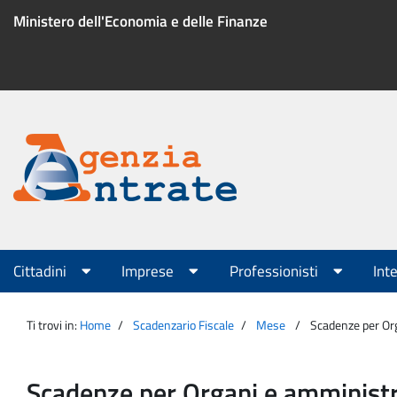
Salta
Ministero dell'Economia e delle Finanze
al
contenuto
Menu
di
servizio
Portale
Agenzia
Menu
Cittadini
Imprese
Professionisti
Int
principale
Entrate
Ti trovi in:
Home
Scadenzario Fiscale
Mese
Scadenze per Or
Scadenze per Organi e amministr