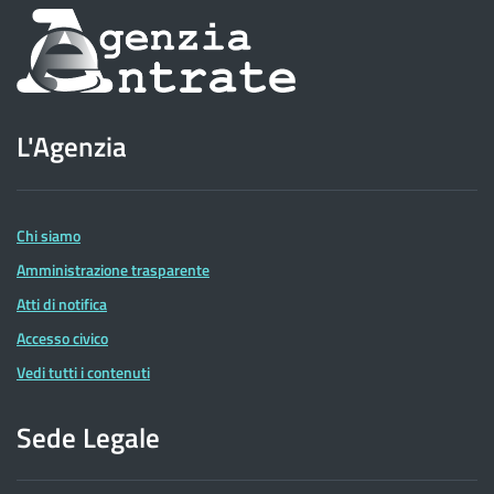
Informazioni
sul
sito
L'Agenzia
dell'Agenzia
delle
Entrate
Chi siamo
Amministrazione trasparente
Atti di notifica
Accesso civico
Vedi tutti i contenuti
Sede Legale