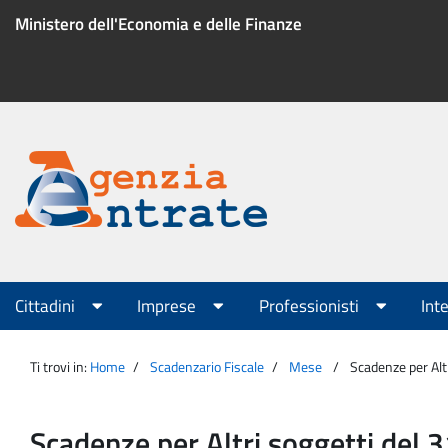
Salta
Ministero dell'Economia e delle Finanze
al
contenuto
Menu
di
servizio
Portale
Agenzia
Menu
Cittadini
Imprese
Professionisti
Int
principale
Entrate
Ti trovi in:
Home
Scadenzario Fiscale
Mese
Scadenze per Alt
Scadenze per Altri soggetti del