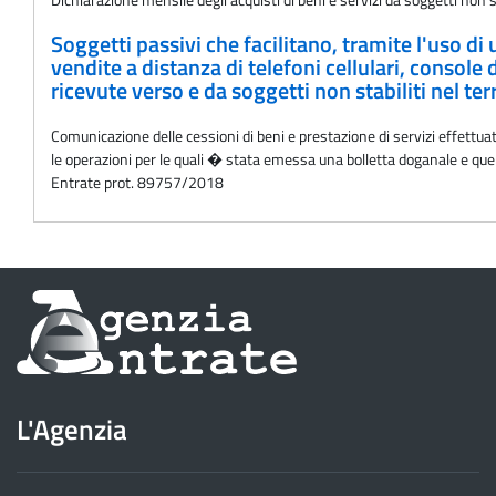
Soggetti passivi che facilitano, tramite l'uso di
vendite a distanza di telefoni cellulari, console
ricevute verso e da soggetti non stabiliti nel te
Comunicazione delle cessioni di beni e prestazione di servizi effettuat
le operazioni per le quali � stata emessa una bolletta doganale e quel
Entrate prot. 89757/2018
Informazioni
sul
sito
L'Agenzia
dell'Agenzia
delle