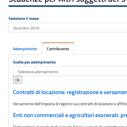
Seleziona il mese:
Adempimento
Contribuente
Adempimento
Scelta per adempimento:
Contratti di locazione: registrazione e versame
Versamento dell'imposta di registro sui contratti di locazione e aff
Enti non commerciali e agricoltori esonerati: 
Dichiarazione mensile degli acquisti di beni e servizi da soggetti non st