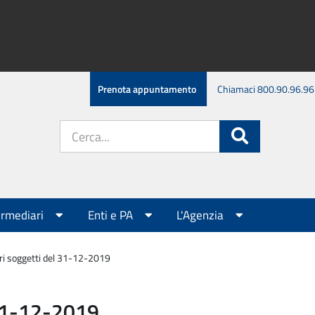
Prenota appuntamento
Chiamaci 800.90.96.96
Cerca
Cerca
nel
sito:
ermediari
Enti e PA
L'Agenzia
ri soggetti del 31-12-2019
 31-12-2019