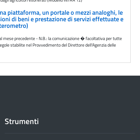
 una piattaforma, un portale o mezzi analoghi, le
oni di beni e prestazione di servizi effettuate e
Esterometro)
ve al mese precedente - N.B.: la comunicazione � facoltativa per tutte
egole stabilite nel Provvedimento del Direttore dell'Agenzia delle
Strumenti