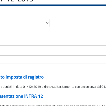
nto imposta di registro
itto stipulati in data 01/12/2019 o rinnovati tacitamente con decorrenza dal 
presentazione INTRA 12
abiliti nel territorio dello Stato effettuati dagli enti non soggetti passivi IVA 