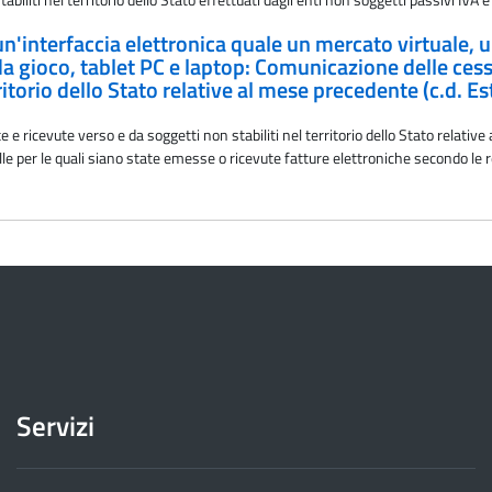
 un'interfaccia elettronica quale un mercato virtuale,
 da gioco, tablet PC e laptop: Comunicazione delle cessi
rritorio dello Stato relative al mese precedente (c.d. 
e e ricevute verso e da soggetti non stabiliti nel territorio dello Stato relati
le per le quali siano state emesse o ricevute fatture elettroniche secondo le r
Servizi