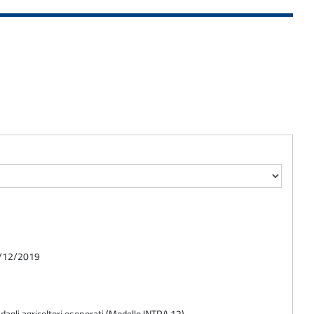
01/12/2019
e dagli agricoltori esonerati (Modello INTRA 12)