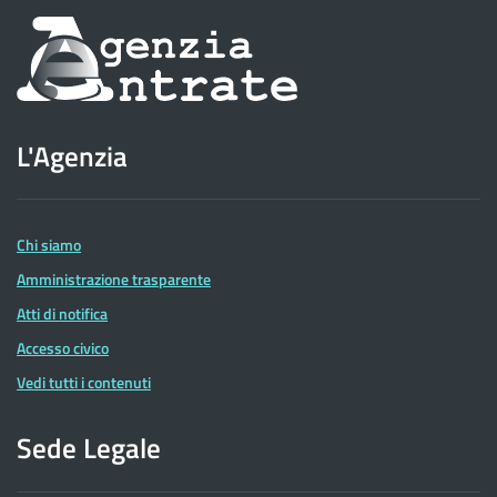
Informazioni
sul
sito
L'Agenzia
dell'Agenzia
delle
Entrate
Chi siamo
Amministrazione trasparente
Atti di notifica
Accesso civico
Vedi tutti i contenuti
Sede Legale