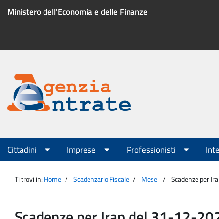
Salta
Ministero dell'Economia e delle Finanze
al
contenuto
Menu
di
servizio
Portale
Agenzia
Menu
Cittadini
Imprese
Professionisti
Int
principale
Entrate
Ti trovi in:
Home
Scadenzario Fiscale
Mese
Scadenze per Ir
Scadenze per Irap del 31-12-20