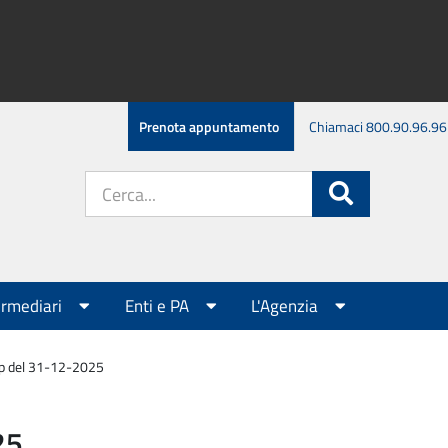
Prenota appuntamento
Chiamaci 800.90.96.96
Cerca
Cerca
nel
sito:
ermediari
Enti e PA
L'Agenzia
ap del 31-12-2025
25