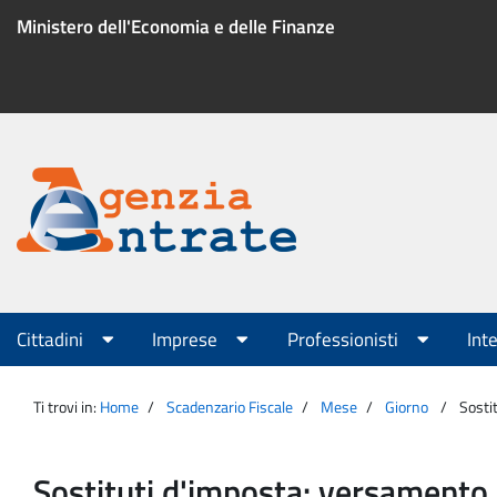
Salta
Ministero dell'Economia e delle Finanze
al
contenuto
Menu
di
servizio
Portale
Agenzia
Menu
Cittadini
Imprese
Professionisti
Int
principale
Entrate
Ti trovi in:
Home
Scadenzario Fiscale
Mese
Giorno
Sosti
Sostituti d'imposta: versamento