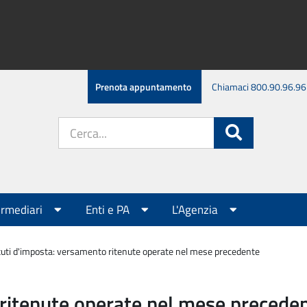
Prenota appuntamento
Chiamaci 800.90.96.96
Cerca
Cerca
nel
sito:
ermediari
Enti e PA
L'Agenzia
tuti d'imposta: versamento ritenute operate nel mese precedente
 ritenute operate nel mese precede