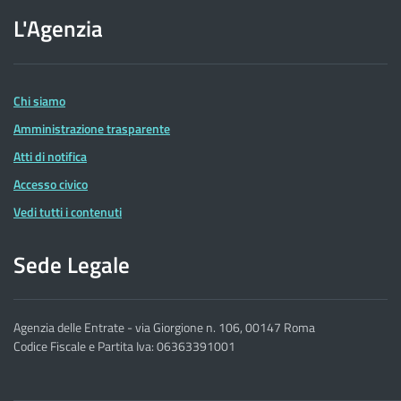
sito
L'Agenzia
dell'Agenzia
delle
Entrate
Chi siamo
Amministrazione trasparente
Atti di notifica
Accesso civico
Vedi tutti i contenuti
Sede Legale
Agenzia delle Entrate - via Giorgione n. 106, 00147 Roma
Codice Fiscale e Partita Iva: 06363391001