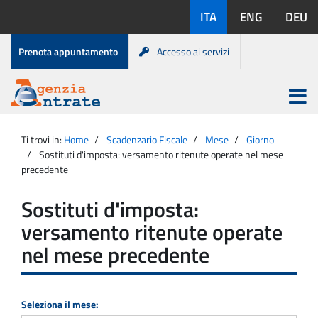
Salta
Lingue
ITA
ENG
DEU
al
disponibili:
contenuto
Menu
Prenota appuntamento
Accesso ai servizi
di
servizio
Apri
menu
Menu
Portale
princip
Agenzia
principale
Ti trovi in:
Home
Scadenzario Fiscale
Mese
Giorno
Entrate
Sostituti d'imposta: versamento ritenute operate nel mese
precedente
Sostituti d'imposta:
versamento ritenute operate
nel mese precedente
Seleziona il mese: