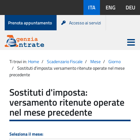
Salta
Lingue
ITA
ENG
DEU
al
disponibili:
contenuto
Menu
Prenota appuntamento
Accesso ai servizi
di
servizio
Apri
menu
Menu
Portale
princip
Agenzia
principale
Ti trovi in:
Home
Scadenzario Fiscale
Mese
Giorno
Entrate
Sostituti d'imposta: versamento ritenute operate nel mese
precedente
Sostituti d'imposta:
versamento ritenute operate
nel mese precedente
Seleziona il mese: