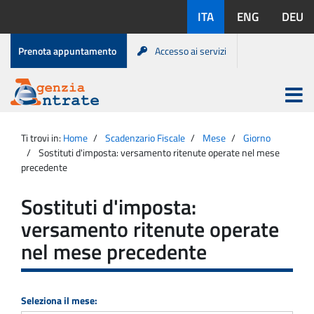
Salta
Lingue
ITA
ENG
DEU
al
disponibili:
contenuto
Menu
Prenota appuntamento
Accesso ai servizi
di
servizio
Apri
menu
Menu
Portale
princip
Agenzia
principale
Ti trovi in:
Home
Scadenzario Fiscale
Mese
Giorno
Entrate
Sostituti d'imposta: versamento ritenute operate nel mese
precedente
Sostituti d'imposta:
versamento ritenute operate
nel mese precedente
Seleziona il mese: