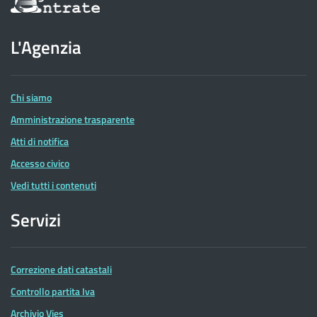
sul
sito
dell'Agenzia
L'Agenzia
delle
Entrate
Chi siamo
Amministrazione trasparente
Atti di notifica
Accesso civico
Vedi tutti i contenuti
Servizi
Correzione dati catastali
Controllo partita Iva
Archivio Vies