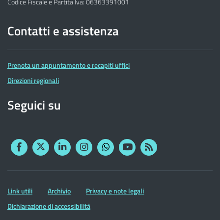
Codice Fiscale e Partita Iva: 06363391001
Contatti e assistenza
Prenota un appuntamento e recapiti uffici
Direzioni regionali
Seguici su
Facebook
Twitter
Linkedin
Instagram
YouTube
RSS
Whatsapp
Altre
Link utili
Archivio
Privacy e note legali
informazioni
Dichiarazione di accessibilità