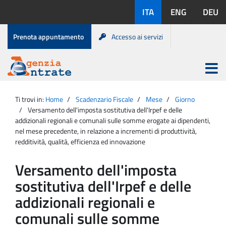
Salta
Lingue
ITA
ENG
DEU
al
disponibili:
contenuto
Menu
Prenota appuntamento
Accesso ai servizi
di
servizio
Apri
menu
Menu
Portale
princip
Agenzia
principale
Ti trovi in:
Home
Scadenzario Fiscale
Mese
Giorno
Entrate
Versamento dell'imposta sostitutiva dell'Irpef e delle
addizionali regionali e comunali sulle somme erogate ai dipendenti,
nel mese precedente, in relazione a incrementi di produttività,
redditività, qualità, efficienza ed innovazione
Versamento dell'imposta
sostitutiva dell'Irpef e delle
addizionali regionali e
comunali sulle somme