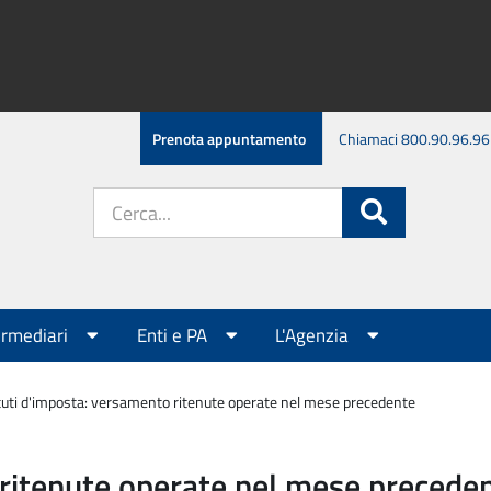
Prenota appuntamento
Chiamaci 800.90.96.96
Cerca
Cerca
nel
sito:
ermediari
Enti e PA
L'Agenzia
tuti d'imposta: versamento ritenute operate nel mese precedente
 ritenute operate nel mese precede