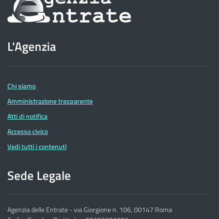
sul
sito
L'Agenzia
dell'Agenzia
delle
Entrate
Chi siamo
Amministrazione trasparente
Atti di notifica
Accesso civico
Vedi tutti i contenuti
Sede Legale
Agenzia delle Entrate - via Giorgione n. 106, 00147 Roma