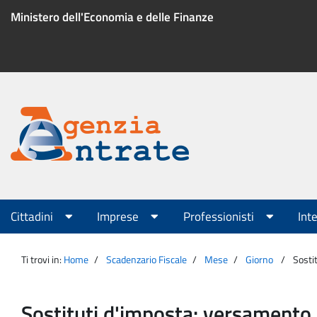
Salta
Ministero dell'Economia e delle Finanze
al
contenuto
Menu
di
servizio
Portale
Agenzia
Menu
Cittadini
Imprese
Professionisti
Int
principale
Entrate
Ti trovi in:
Home
Scadenzario Fiscale
Mese
Giorno
Sosti
Sostituti d'imposta: versamento