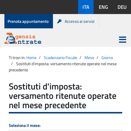
Salta
Lingue
ITA
ENG
DEU
al
disponibili:
contenuto
Menu
Prenota appuntamento
Accesso ai servizi
di
servizio
Apri
menu
Menu
Portale
princip
Agenzia
principale
Ti trovi in:
Home
Scadenzario Fiscale
Mese
Giorno
Entrate
Sostituti d'imposta: versamento ritenute operate nel mese
precedente
Sostituti d'imposta:
versamento ritenute operate
nel mese precedente
Seleziona il mese: