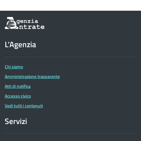
Informazioni
sul
sito
dell'Agenzia
L'Agenzia
delle
Entrate
Chi siamo
Amministrazione trasparente
Atti di notifica
Accesso civico
Vedi tutti i contenuti
Servizi