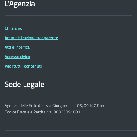
L'Agenzia
dell'Agenzia
delle
Entrate
Chi siamo
Amministrazione trasparente
Atti di notifica
Accesso civico
Vedi tutti i contenuti
Sede Legale
Agenzia delle Entrate - via Giorgione n. 106, 00147 Roma
Codice Fiscale e Partita Iva: 06363391001