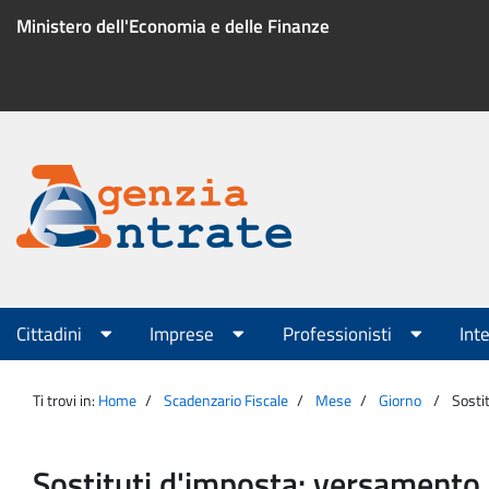
Salta
Ministero dell'Economia e delle Finanze
al
contenuto
Menu
di
servizio
Portale
Agenzia
Menu
Cittadini
Imprese
Professionisti
Int
principale
Entrate
Ti trovi in:
Home
Scadenzario Fiscale
Mese
Giorno
Sosti
Sostituti d'imposta: versamento