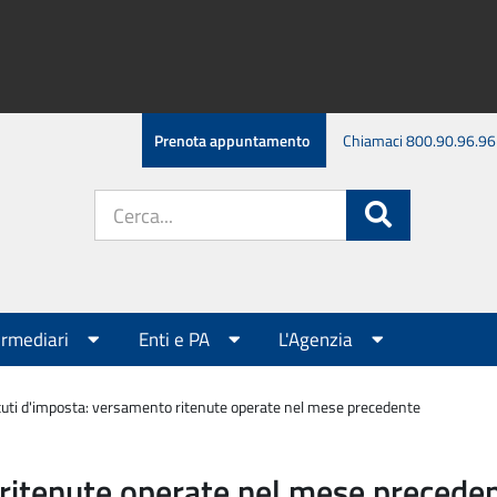
Prenota appuntamento
Chiamaci 800.90.96.96
Cerca
Cerca
nel
sito:
ermediari
Enti e PA
L'Agenzia
tuti d'imposta: versamento ritenute operate nel mese precedente
 ritenute operate nel mese precede