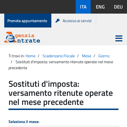
Salta
Lingue
ITA
ENG
DEU
al
disponibili:
contenuto
Menu
Prenota appuntamento
Accesso ai servizi
di
servizio
Apri
menu
Menu
Portale
princip
Agenzia
principale
Ti trovi in:
Home
Scadenzario Fiscale
Mese
Giorno
Entrate
Sostituti d'imposta: versamento ritenute operate nel mese
precedente
Sostituti d'imposta:
versamento ritenute operate
nel mese precedente
Seleziona il mese: