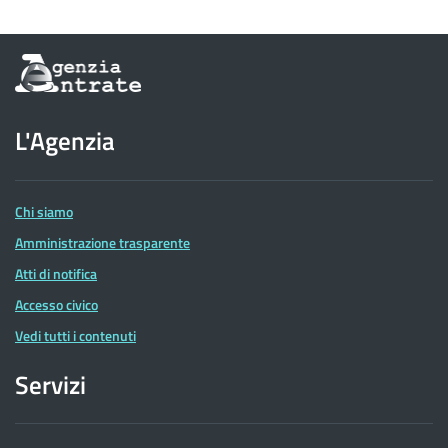
Informazioni
sul
sito
dell'Agenzia
L'Agenzia
delle
Entrate
Chi siamo
Amministrazione trasparente
Atti di notifica
Accesso civico
Vedi tutti i contenuti
Servizi