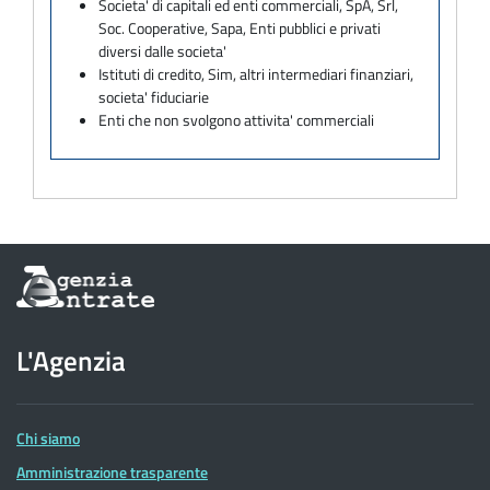
Societa' di capitali ed enti commerciali, SpA, Srl,
Soc. Cooperative, Sapa, Enti pubblici e privati
diversi dalle societa'
Istituti di credito, Sim, altri intermediari finanziari,
societa' fiduciarie
Enti che non svolgono attivita' commerciali
Informazioni
sul
sito
dell'Agenzia
L'Agenzia
delle
Entrate
Chi siamo
Amministrazione trasparente