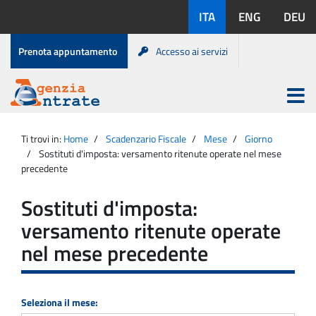
Salta
Lingue
ITA
ENG
DEU
al
disponibili:
contenuto
Menu
Prenota appuntamento
Accesso ai servizi
di
servizio
Apri
menu
Menu
Portale
princip
Agenzia
principale
Ti trovi in:
Home
Scadenzario Fiscale
Mese
Giorno
Entrate
Sostituti d'imposta: versamento ritenute operate nel mese
precedente
Sostituti d'imposta:
versamento ritenute operate
nel mese precedente
Seleziona il mese: