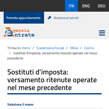
Salta
Lingue
ITA
ENG
DEU
al
disponibili:
contenuto
Menu
Prenota appuntamento
Accesso ai servizi
di
servizio
Apri
menu
Menu
Portale
princip
Agenzia
principale
Ti trovi in:
Home
Scadenzario Fiscale
Mese
Giorno
Entrate
Sostituti d'imposta: versamento ritenute operate nel mese
precedente
Sostituti d'imposta:
versamento ritenute operate
nel mese precedente
Seleziona il mese: