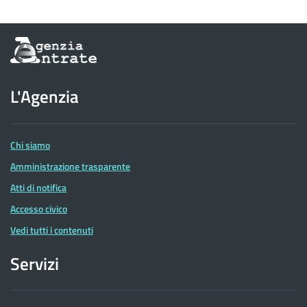
Informazioni
sul
sito
dell'Agenzia
L'Agenzia
delle
Entrate
Chi siamo
Amministrazione trasparente
Atti di notifica
Accesso civico
Vedi tutti i contenuti
Servizi