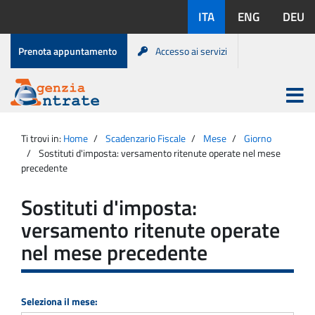
Salta
Lingue
ITA
ENG
DEU
al
disponibili:
contenuto
Menu
Prenota appuntamento
Accesso ai servizi
di
servizio
Apri
menu
Menu
Portale
princip
Agenzia
principale
Ti trovi in:
Home
Scadenzario Fiscale
Mese
Giorno
Entrate
Sostituti d'imposta: versamento ritenute operate nel mese
precedente
Sostituti d'imposta:
versamento ritenute operate
nel mese precedente
Seleziona il mese: