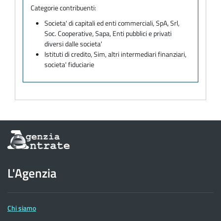
Categorie contribuenti:
Societa' di capitali ed enti commerciali, SpA, Srl,
Soc. Cooperative, Sapa, Enti pubblici e privati
diversi dalle societa'
Istituti di credito, Sim, altri intermediari finanziari,
societa' fiduciarie
Informazioni
sul
sito
dell'Agenzia
L'Agenzia
delle
Entrate
Chi siamo