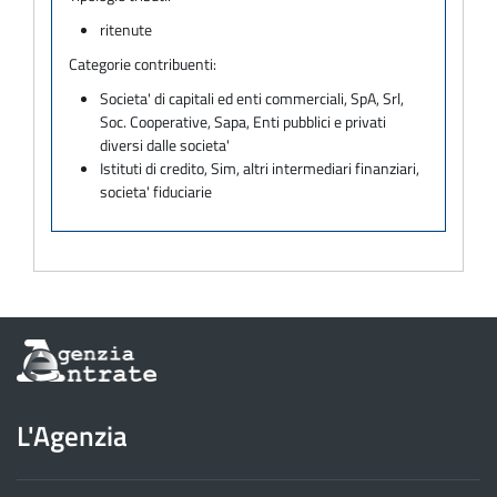
ritenute
Categorie contribuenti:
Societa' di capitali ed enti commerciali, SpA, Srl,
Soc. Cooperative, Sapa, Enti pubblici e privati
diversi dalle societa'
Istituti di credito, Sim, altri intermediari finanziari,
societa' fiduciarie
Informazioni
sul
sito
dell'Agenzia
L'Agenzia
delle
Entrate