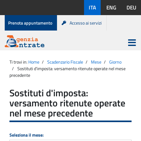
Salta
Lingue
ITA
ENG
DEU
al
disponibili:
contenuto
Menu
Prenota appuntamento
Accesso ai servizi
di
servizio
Apri
menu
Menu
Portale
princip
Agenzia
principale
Ti trovi in:
Home
Scadenzario Fiscale
Mese
Giorno
Entrate
Sostituti d'imposta: versamento ritenute operate nel mese
precedente
Sostituti d'imposta:
versamento ritenute operate
nel mese precedente
Seleziona il mese: