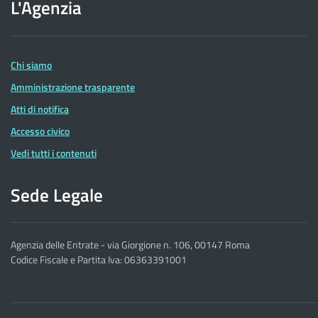
L'Agenzia
dell'Agenzia
delle
Entrate
Chi siamo
Amministrazione trasparente
Atti di notifica
Accesso civico
Vedi tutti i contenuti
Sede Legale
Agenzia delle Entrate - via Giorgione n. 106, 00147 Roma
Codice Fiscale e Partita Iva: 06363391001