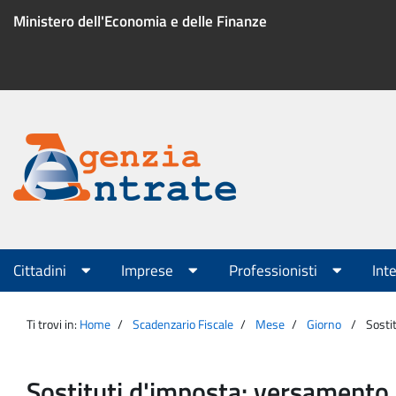
Salta
Ministero dell'Economia e delle Finanze
al
contenuto
Menu
di
servizio
Portale
Agenzia
Menu
Cittadini
Imprese
Professionisti
Int
principale
Entrate
Ti trovi in:
Home
Scadenzario Fiscale
Mese
Giorno
Sosti
Sostituti d'imposta: versamento