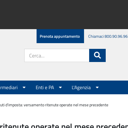
Prenota appuntamento
Chiamaci 800.90.96.96
Cerca
Cerca
nel
sito:
ermediari
Enti e PA
L'Agenzia
tuti d'imposta: versamento ritenute operate nel mese precedente
 ritenute operate nel mese precede