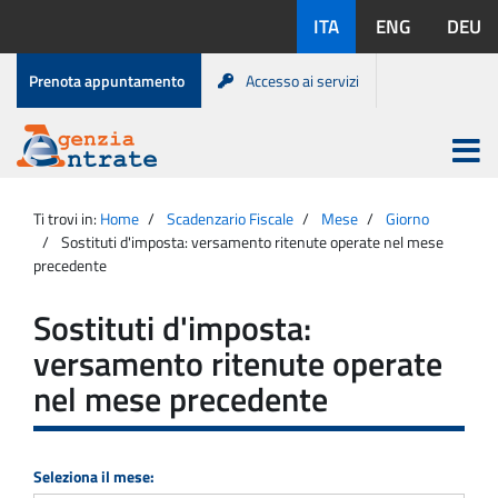
Salta
Lingue
ITA
ENG
DEU
al
disponibili:
contenuto
Menu
Prenota appuntamento
Accesso ai servizi
di
servizio
Apri
menu
Menu
Portale
princip
Agenzia
principale
Ti trovi in:
Home
Scadenzario Fiscale
Mese
Giorno
Entrate
Sostituti d'imposta: versamento ritenute operate nel mese
precedente
Sostituti d'imposta:
versamento ritenute operate
nel mese precedente
Seleziona il mese: