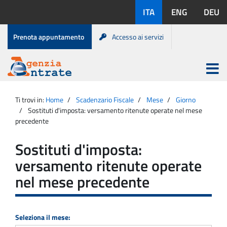
Salta
Lingue
ITA
ENG
DEU
al
disponibili:
contenuto
Menu
Prenota appuntamento
Accesso ai servizi
di
servizio
Apri
menu
Menu
Portale
princip
Agenzia
principale
Ti trovi in:
Home
Scadenzario Fiscale
Mese
Giorno
Entrate
Sostituti d'imposta: versamento ritenute operate nel mese
precedente
Sostituti d'imposta:
versamento ritenute operate
nel mese precedente
Seleziona il mese: