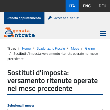
Salta
Lingue
ITA
ENG
DEU
al
disponibili:
contenuto
Menu
Prenota appuntamento
Accesso ai servizi
di
servizio
Apri
menu
Menu
Portale
princip
Agenzia
principale
Ti trovi in:
Home
Scadenzario Fiscale
Mese
Giorno
Entrate
Sostituti d'imposta: versamento ritenute operate nel mese
precedente
Sostituti d'imposta:
versamento ritenute operate
nel mese precedente
Seleziona il mese: