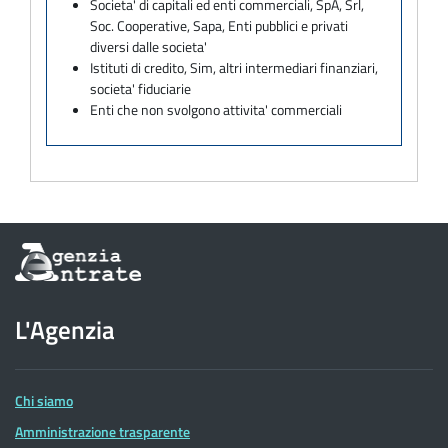
Societa' di capitali ed enti commerciali, SpA, Srl,
Soc. Cooperative, Sapa, Enti pubblici e privati
diversi dalle societa'
Istituti di credito, Sim, altri intermediari finanziari,
societa' fiduciarie
Enti che non svolgono attivita' commerciali
Informazioni
sul
sito
dell'Agenzia
L'Agenzia
delle
Entrate
Chi siamo
Amministrazione trasparente