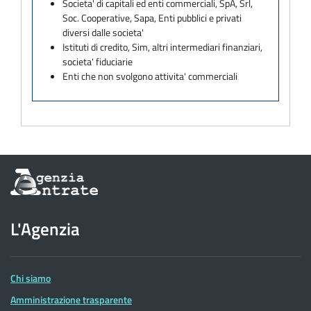
Societa' di capitali ed enti commerciali, SpA, Srl,
Soc. Cooperative, Sapa, Enti pubblici e privati
diversi dalle societa'
Istituti di credito, Sim, altri intermediari finanziari,
societa' fiduciarie
Enti che non svolgono attivita' commerciali
Informazioni
sul
sito
dell'Agenzia
L'Agenzia
delle
Entrate
Chi siamo
Amministrazione trasparente