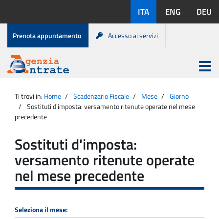
Salta
Lingue
ITA
ENG
DEU
al
disponibili:
contenuto
Menu
Prenota appuntamento
Accesso ai servizi
di
servizio
Apri
menu
Menu
Portale
princip
Agenzia
principale
Ti trovi in:
Home
Scadenzario Fiscale
Mese
Giorno
Entrate
Sostituti d'imposta: versamento ritenute operate nel mese
precedente
Sostituti d'imposta:
versamento ritenute operate
nel mese precedente
Seleziona il mese: