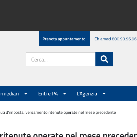
Prenota appuntamento
Chiamaci 800.90.96.96
Cerca
Cerca
nel
sito:
ermediari
Enti e PA
L'Agenzia
tuti d'imposta: versamento ritenute operate nel mese precedente
 ritenute operate nel mese precede