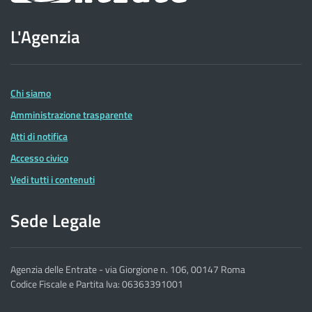
sito
L'Agenzia
dell'Agenzia
delle
Entrate
Chi siamo
Amministrazione trasparente
Atti di notifica
Accesso civico
Vedi tutti i contenuti
Sede Legale
Agenzia delle Entrate - via Giorgione n. 106, 00147 Roma
Codice Fiscale e Partita Iva: 06363391001