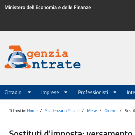
Salta
Ministero dell'Economia e delle Finanze
al
contenuto
Menu
di
servizio
Portale
Agenzia
Menu
Cittadini
Imprese
Professionisti
Int
principale
Entrate
Ti trovi in:
Home
Scadenzario Fiscale
Mese
Giorno
Sosti
Sostituti d'imposta: versamento