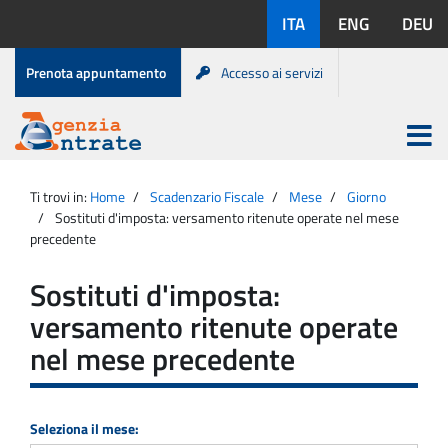
Salta
Lingue
ITA
ENG
DEU
al
disponibili:
contenuto
Menu
Prenota appuntamento
Accesso ai servizi
di
servizio
Apri
menu
Menu
Portale
princip
Agenzia
principale
Ti trovi in:
Home
Scadenzario Fiscale
Mese
Giorno
Entrate
Sostituti d'imposta: versamento ritenute operate nel mese
precedente
Sostituti d'imposta:
versamento ritenute operate
nel mese precedente
Seleziona il mese: