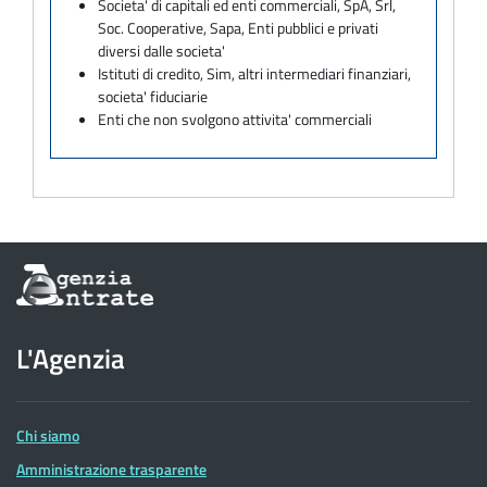
Societa' di capitali ed enti commerciali, SpA, Srl,
Soc. Cooperative, Sapa, Enti pubblici e privati
diversi dalle societa'
Istituti di credito, Sim, altri intermediari finanziari,
societa' fiduciarie
Enti che non svolgono attivita' commerciali
Informazioni
sul
sito
dell'Agenzia
L'Agenzia
delle
Entrate
Chi siamo
Amministrazione trasparente