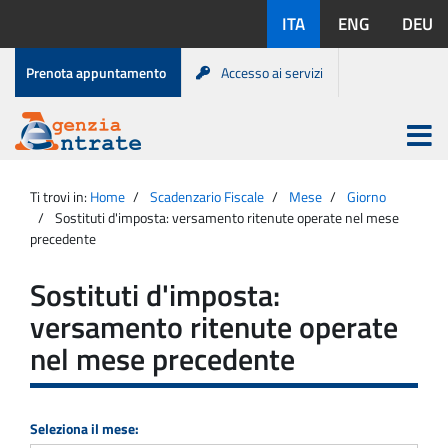
Salta
Lingue
ITA
ENG
DEU
al
disponibili:
contenuto
Menu
Prenota appuntamento
Accesso ai servizi
di
servizio
Apri
menu
Menu
Portale
princip
Agenzia
principale
Ti trovi in:
Home
Scadenzario Fiscale
Mese
Giorno
Entrate
Sostituti d'imposta: versamento ritenute operate nel mese
precedente
Sostituti d'imposta:
versamento ritenute operate
nel mese precedente
Seleziona il mese: