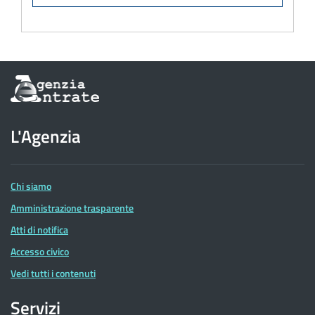
Informazioni
sul
sito
dell'Agenzia
L'Agenzia
delle
Entrate
Chi siamo
Amministrazione trasparente
Atti di notifica
Accesso civico
Vedi tutti i contenuti
Servizi