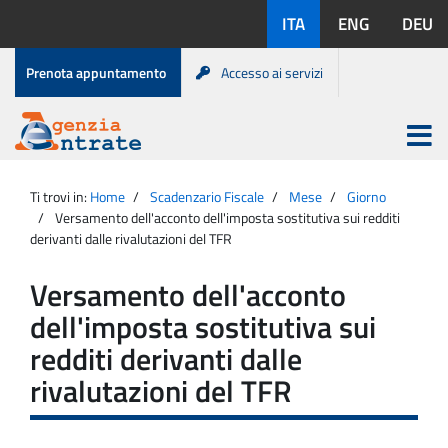
Salta
Lingue
ITA
ENG
DEU
al
disponibili:
contenuto
Menu
Prenota appuntamento
Accesso ai servizi
di
servizio
Apri
menu
Menu
Portale
princip
Agenzia
principale
Ti trovi in:
Home
Scadenzario Fiscale
Mese
Giorno
Entrate
Versamento dell'acconto dell'imposta sostitutiva sui redditi
derivanti dalle rivalutazioni del TFR
Versamento dell'acconto
dell'imposta sostitutiva sui
redditi derivanti dalle
rivalutazioni del TFR