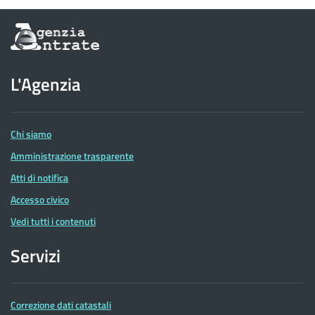
Informazioni
sul
sito
dell'Agenzia
L'Agenzia
delle
Entrate
Chi siamo
Amministrazione trasparente
Atti di notifica
Accesso civico
Vedi tutti i contenuti
Servizi
Correzione dati catastali