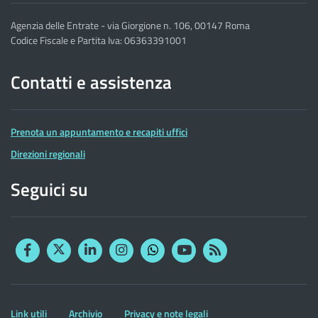
Agenzia delle Entrate - via Giorgione n. 106, 00147 Roma
Codice Fiscale e Partita Iva: 06363391001
Contatti e assistenza
Prenota un appuntamento e recapiti uffici
Direzioni regionali
Seguici su
Facebook
Twitter
Linkedin
Instagram
YouTube
RSS
Whatsapp
Altre
Link utili
Archivio
Privacy e note legali