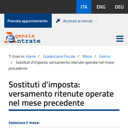
Salta
Lingue
ITA
ENG
DEU
al
disponibili:
contenuto
Menu
Prenota appuntamento
Accesso ai servizi
di
servizio
Apri
menu
Menu
Portale
princip
Agenzia
principale
Ti trovi in:
Home
Scadenzario Fiscale
Mese
Giorno
Entrate
Sostituti d'imposta: versamento ritenute operate nel mese
precedente
Sostituti d'imposta:
versamento ritenute operate
nel mese precedente
Seleziona il mese: