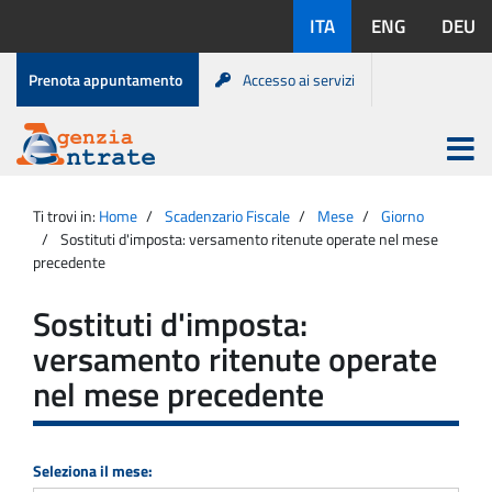
Salta
Lingue
ITA
ENG
DEU
al
disponibili:
contenuto
Menu
Prenota appuntamento
Accesso ai servizi
di
servizio
Apri
menu
Menu
Portale
princip
Agenzia
principale
Ti trovi in:
Home
Scadenzario Fiscale
Mese
Giorno
Entrate
Sostituti d'imposta: versamento ritenute operate nel mese
precedente
Sostituti d'imposta:
versamento ritenute operate
nel mese precedente
Seleziona il mese: