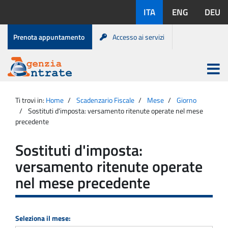
Salta
Lingue
ITA
ENG
DEU
al
disponibili:
contenuto
Menu
Prenota appuntamento
Accesso ai servizi
di
servizio
Apri
menu
Menu
Portale
princip
Agenzia
principale
Ti trovi in:
Home
Scadenzario Fiscale
Mese
Giorno
Entrate
Sostituti d'imposta: versamento ritenute operate nel mese
precedente
Sostituti d'imposta:
versamento ritenute operate
nel mese precedente
Seleziona il mese: