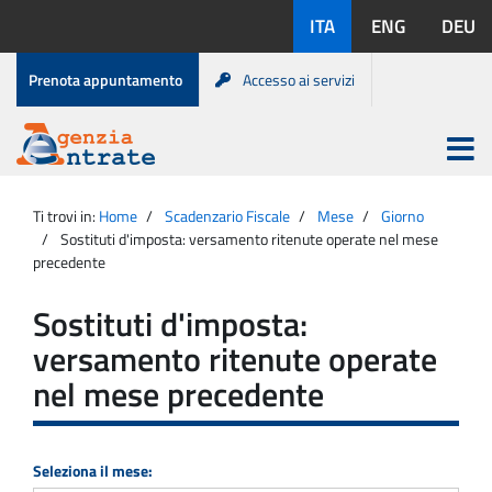
Salta
Lingue
ITA
ENG
DEU
al
disponibili:
contenuto
Menu
Prenota appuntamento
Accesso ai servizi
di
servizio
Apri
menu
Menu
Portale
princip
Agenzia
principale
Ti trovi in:
Home
Scadenzario Fiscale
Mese
Giorno
Entrate
Sostituti d'imposta: versamento ritenute operate nel mese
precedente
Sostituti d'imposta:
versamento ritenute operate
nel mese precedente
Seleziona il mese: