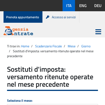
Salta
Lingue
ITA
ENG
DEU
al
disponibili:
contenuto
Menu
Prenota appuntamento
Accesso ai servizi
di
servizio
Apri
menu
Menu
Portale
princip
Agenzia
principale
Ti trovi in:
Home
Scadenzario Fiscale
Mese
Giorno
Entrate
Sostituti d'imposta: versamento ritenute operate nel mese
precedente
Sostituti d'imposta:
versamento ritenute operate
nel mese precedente
Seleziona il mese: