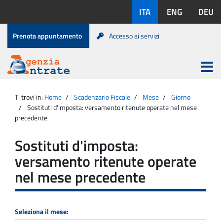
Salta
Lingue
ITA
ENG
DEU
al
disponibili:
contenuto
Menu
Prenota appuntamento
Accesso ai servizi
di
servizio
Apri
menu
Menu
Portale
princip
Agenzia
principale
Ti trovi in:
Home
Scadenzario Fiscale
Mese
Giorno
Entrate
Sostituti d'imposta: versamento ritenute operate nel mese
precedente
Sostituti d'imposta:
versamento ritenute operate
nel mese precedente
Seleziona il mese: