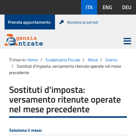
Salta
Lingue
ITA
ENG
DEU
al
disponibili:
contenuto
Menu
Prenota appuntamento
Accesso ai servizi
di
servizio
Apri
menu
Menu
Portale
princip
Agenzia
principale
Ti trovi in:
Home
Scadenzario Fiscale
Mese
Giorno
Entrate
Sostituti d'imposta: versamento ritenute operate nel mese
precedente
Sostituti d'imposta:
versamento ritenute operate
nel mese precedente
Seleziona il mese: