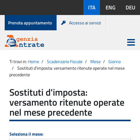
Salta
Lingue
ITA
ENG
DEU
al
disponibili:
contenuto
Menu
Prenota appuntamento
Accesso ai servizi
di
servizio
Apri
menu
Menu
Portale
princip
Agenzia
principale
Ti trovi in:
Home
Scadenzario Fiscale
Mese
Giorno
Entrate
Sostituti d'imposta: versamento ritenute operate nel mese
precedente
Sostituti d'imposta:
versamento ritenute operate
nel mese precedente
Seleziona il mese: