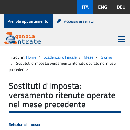
Salta
Lingue
ITA
ENG
DEU
al
disponibili:
contenuto
Menu
Prenota appuntamento
Accesso ai servizi
di
servizio
Apri
menu
Menu
Portale
princip
Agenzia
principale
Ti trovi in:
Home
Scadenzario Fiscale
Mese
Giorno
Entrate
Sostituti d'imposta: versamento ritenute operate nel mese
precedente
Sostituti d'imposta:
versamento ritenute operate
nel mese precedente
Seleziona il mese: