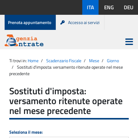
Salta
Lingue
ITA
ENG
DEU
al
disponibili:
contenuto
Menu
Prenota appuntamento
Accesso ai servizi
di
servizio
Apri
menu
Menu
Portale
princip
Agenzia
principale
Ti trovi in:
Home
Scadenzario Fiscale
Mese
Giorno
Entrate
Sostituti d'imposta: versamento ritenute operate nel mese
precedente
Sostituti d'imposta:
versamento ritenute operate
nel mese precedente
Seleziona il mese: