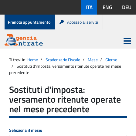
Salta
Lingue
ITA
ENG
DEU
al
disponibili:
contenuto
Menu
Prenota appuntamento
Accesso ai servizi
di
servizio
Apri
menu
Menu
Portale
princip
Agenzia
principale
Ti trovi in:
Home
Scadenzario Fiscale
Mese
Giorno
Entrate
Sostituti d'imposta: versamento ritenute operate nel mese
precedente
Sostituti d'imposta:
versamento ritenute operate
nel mese precedente
Seleziona il mese: