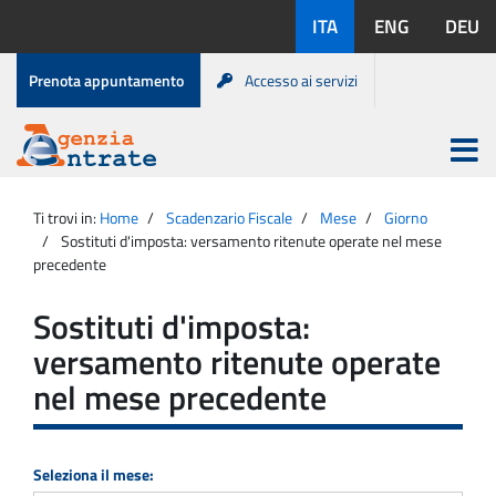
Salta
Lingue
ITA
ENG
DEU
al
disponibili:
contenuto
Menu
Prenota appuntamento
Accesso ai servizi
di
servizio
Apri
menu
Menu
Portale
princip
Agenzia
principale
Ti trovi in:
Home
Scadenzario Fiscale
Mese
Giorno
Entrate
Sostituti d'imposta: versamento ritenute operate nel mese
precedente
Sostituti d'imposta:
versamento ritenute operate
nel mese precedente
Seleziona il mese: