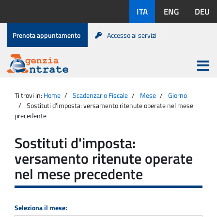
Salta
Lingue
ITA
ENG
DEU
al
disponibili:
contenuto
Menu
Prenota appuntamento
Accesso ai servizi
di
servizio
Apri
menu
Menu
Portale
princip
Agenzia
principale
Ti trovi in:
Home
Scadenzario Fiscale
Mese
Giorno
Entrate
Sostituti d'imposta: versamento ritenute operate nel mese
precedente
Sostituti d'imposta:
versamento ritenute operate
nel mese precedente
Seleziona il mese: