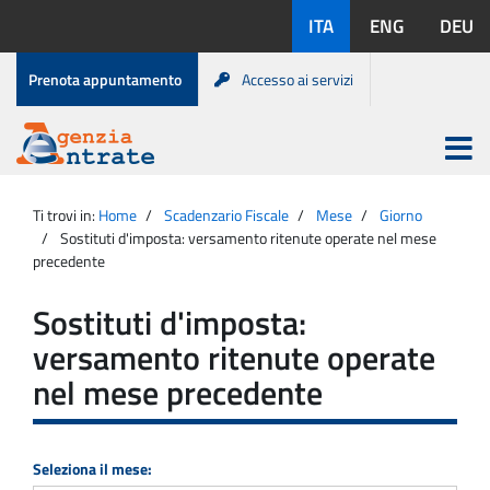
Salta
Lingue
ITA
ENG
DEU
al
disponibili:
contenuto
Menu
Prenota appuntamento
Accesso ai servizi
di
servizio
Apri
menu
Menu
Portale
princip
Agenzia
principale
Ti trovi in:
Home
Scadenzario Fiscale
Mese
Giorno
Entrate
Sostituti d'imposta: versamento ritenute operate nel mese
precedente
Sostituti d'imposta:
versamento ritenute operate
nel mese precedente
Seleziona il mese: