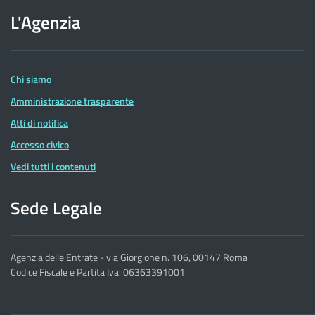
sito
L'Agenzia
dell'Agenzia
delle
Entrate
Chi siamo
Amministrazione trasparente
Atti di notifica
Accesso civico
Vedi tutti i contenuti
Sede Legale
Agenzia delle Entrate - via Giorgione n. 106, 00147 Roma
Codice Fiscale e Partita Iva: 06363391001