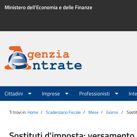
Salta
Ministero dell'Economia e delle Finanze
al
contenuto
Menu
di
servizio
Portale
Agenzia
Menu
Cittadini
Imprese
Professionisti
Int
principale
Entrate
Ti trovi in:
Home
Scadenzario Fiscale
Mese
Giorno
Sosti
Sostituti d'imposta: versamento