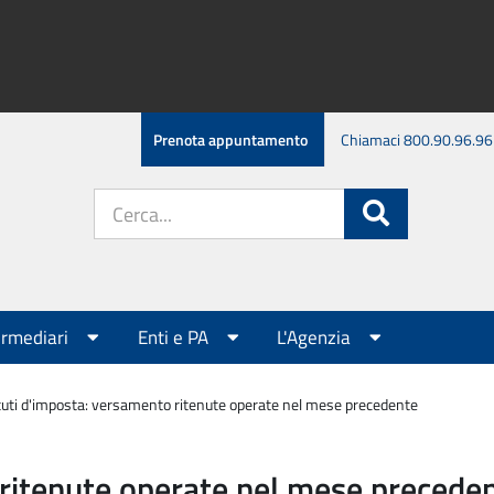
Prenota appuntamento
Chiamaci 800.90.96.96
Cerca
Cerca
nel
sito:
ermediari
Enti e PA
L'Agenzia
tuti d'imposta: versamento ritenute operate nel mese precedente
 ritenute operate nel mese precede