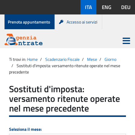
Salta
Lingue
ITA
ENG
DEU
al
disponibili:
contenuto
Menu
Prenota appuntamento
Accesso ai servizi
di
servizio
Apri
menu
Menu
Portale
princip
Agenzia
principale
Ti trovi in:
Home
Scadenzario Fiscale
Mese
Giorno
Entrate
Sostituti d'imposta: versamento ritenute operate nel mese
precedente
Sostituti d'imposta:
versamento ritenute operate
nel mese precedente
Seleziona il mese: