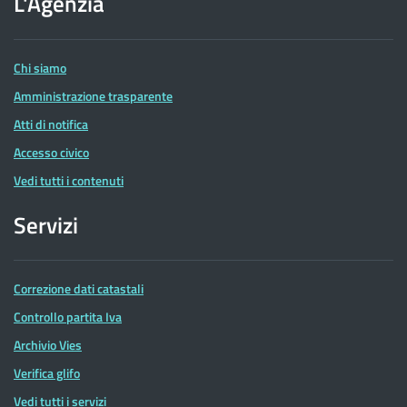
L'Agenzia
delle
Entrate
Chi siamo
Amministrazione trasparente
Atti di notifica
Accesso civico
Vedi tutti i contenuti
Servizi
Correzione dati catastali
Controllo partita Iva
Archivio Vies
Verifica glifo
Vedi tutti i servizi