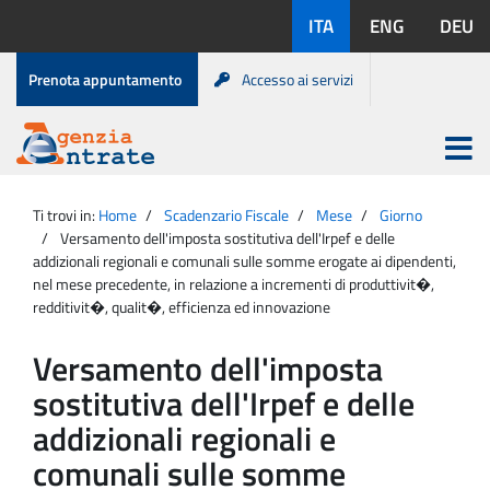
Salta
Lingue
ITA
ENG
DEU
al
disponibili:
contenuto
Menu
Prenota appuntamento
Accesso ai servizi
di
servizio
Apri
menu
Menu
Portale
princip
Agenzia
principale
Ti trovi in:
Home
Scadenzario Fiscale
Mese
Giorno
Entrate
Versamento dell'imposta sostitutiva dell'Irpef e delle
addizionali regionali e comunali sulle somme erogate ai dipendenti,
nel mese precedente, in relazione a incrementi di produttivit�,
redditivit�, qualit�, efficienza ed innovazione
Versamento dell'imposta
sostitutiva dell'Irpef e delle
addizionali regionali e
comunali sulle somme