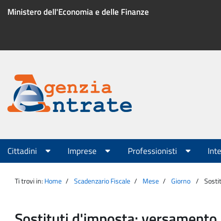
Salta
Ministero dell'Economia e delle Finanze
al
contenuto
Menu
di
servizio
Portale
Agenzia
Menu
Cittadini
Imprese
Professionisti
Int
principale
Entrate
Ti trovi in:
Home
Scadenzario Fiscale
Mese
Giorno
Sosti
Sostituti d'imposta: versamento