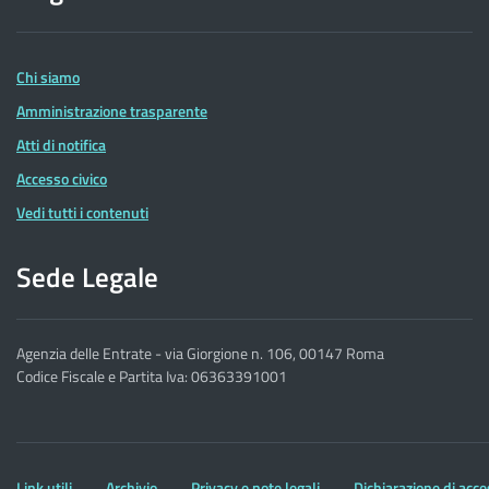
delle
Entrate
Chi siamo
Amministrazione trasparente
Atti di notifica
Accesso civico
Vedi tutti i contenuti
Sede Legale
Agenzia delle Entrate - via Giorgione n. 106, 00147 Roma
Codice Fiscale e Partita Iva: 06363391001
Altre
Link utili
Archivio
Privacy e note legali
Dichiarazione di acce