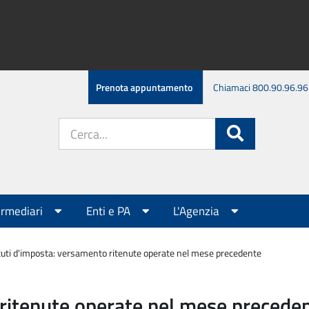
Prenota appuntamento
Chiamaci 800.90.96.96
Cerca
Cerca
nel
sito:
ermediari
Enti e PA
L'Agenzia
tuti d'imposta: versamento ritenute operate nel mese precedente
 ritenute operate nel mese precede